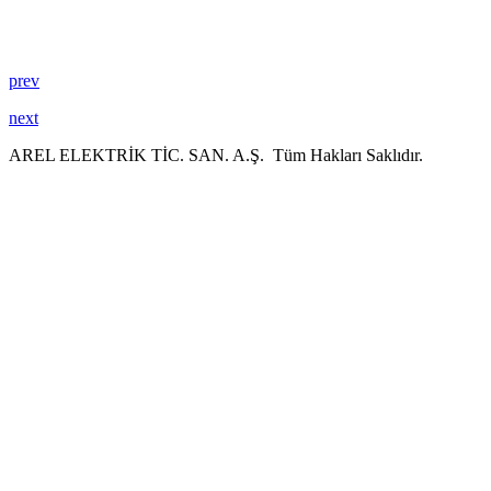
prev
next
AREL ELEKTRİK TİC. SAN. A.Ş. Tüm Hakları Saklıdır.
bets10
giriş