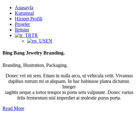
Anasayfa
Kurumsal
Hizmet Profili
Projeler
İletişim
TR
EN
Bing Bang Jewelry Branding.
Branding, Illustration, Packaging.
Donec vel mi sem. Etiam in nulla arcu, ut vehicula velit. Vivamus
dapibus rutrum mi ut aliquam. In hac habitasse platea dictumst.
Integer
sagittis neque a tortor tempor in porta sem vulputate. Donec varius
felis fermentum nisl imperdiet at molestie purus porta.
Read More